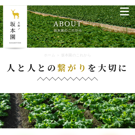
ホーム
＞ 坂本園のこれから
人と人との
繋がり
を大切に